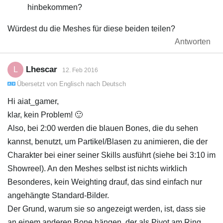
hinbekommen?
Würdest du die Meshes für diese beiden teilen?
Antworten
Lhescar
L
12. Feb 2016
Übersetzt von
Englisch
nach
Deutsch
Hi aiat_gamer,
klar, kein Problem! 🙂
Also, bei 2:00 werden die blauen Bones, die du sehen
kannst, benutzt, um Partikel/Blasen zu animieren, die der
Charakter bei einer seiner Skills ausführt (siehe bei 3:10 im
Showreel). An den Meshes selbst ist nichts wirklich
Besonderes, kein Weighting drauf, das sind einfach nur
angehängte Standard-Bilder.
Der Grund, warum sie so angezeigt werden, ist, dass sie
an einem anderen Bone hängen, der als Pivot am Ring