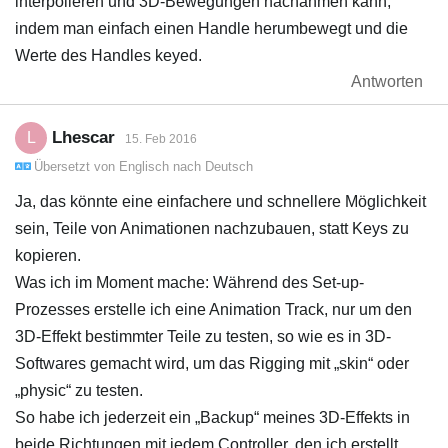
interpolieren und 3D-Bewegungen nachahmen kann,
indem man einfach einen Handle herumbewegt und die
Werte des Handles keyed.
Antworten
Lhescar
L
15. Feb 2016
Übersetzt von
Englisch
nach
Deutsch
Ja, das könnte eine einfachere und schnellere Möglichkeit
sein, Teile von Animationen nachzubauen, statt Keys zu
kopieren.
Was ich im Moment mache: Während des Set-up-
Prozesses erstelle ich eine Animation Track, nur um den
3D-Effekt bestimmter Teile zu testen, so wie es in 3D-
Softwares gemacht wird, um das Rigging mit „skin“ oder
„physic“ zu testen.
So habe ich jederzeit ein „Backup“ meines 3D-Effekts in
beide Richtungen mit jedem Controller, den ich erstellt