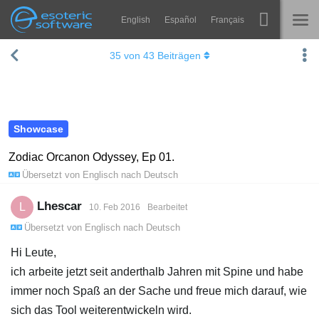
English
Español
Français
Navigation
Esoteric Software
35
von
43
Beiträgen
Spine
STARTSEITE
Features
BLOG
Showcase
Showcase
FORUM
Laufzeit-Bibliotheken
Zodiac Orcanon Odyssey, Ep 01.
Übersetzt von
Englisch
nach
Deutsch
Lernen
KONTAKT
FAQ
Lhescar
L
10. Feb 2016
Bearbeitet
Übersetzt von
Englisch
nach
Deutsch
Ausprobieren
Hi Leute,
Kaufen
ich arbeite jetzt seit anderthalb Jahren mit Spine und habe
immer noch Spaß an der Sache und freue mich darauf, wie
sich das Tool weiterentwickeln wird.