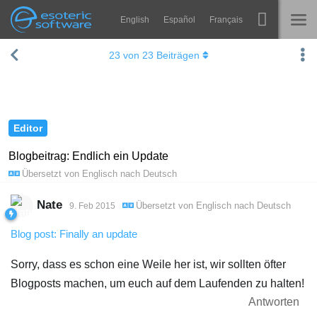
English
Español
Français
Navigation
Esoteric Software
23
von
23
Beiträgen
Spine
STARTSEITE
Features
BLOG
Showcase
Editor
FORUM
Laufzeit-Bibliotheken
Blogbeitrag: Endlich ein Update
Übersetzt von
Englisch
nach
Deutsch
Lernen
KONTAKT
FAQ
Nate
Übersetzt von
Englisch
nach
Deutsch
9. Feb 2015
Ausprobieren
Blog post: Finally an update
Kaufen
Sorry, dass es schon eine Weile her ist, wir sollten öfter
Blogposts machen, um euch auf dem Laufenden zu halten!
Antworten