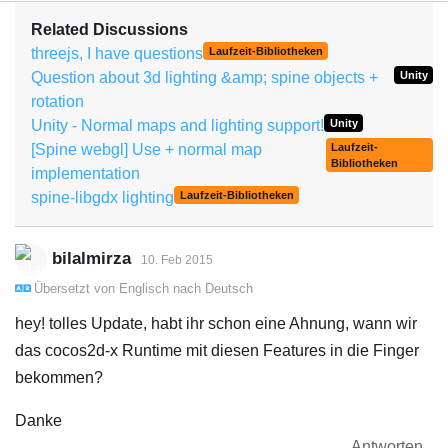
Related Discussions
threejs, I have questions
Laufzeit-Bibliotheken
Question about 3d lighting &amp; spine objects +
Unity
rotation
Unity - Normal maps and lighting support!
Unity
[Spine webgl] Use + normal map
Laufzeit-
Bibliotheken
implementation
spine-libgdx lighting
Laufzeit-Bibliotheken
bilalmirza
10. Feb 2015
Übersetzt von
Englisch
nach
Deutsch
hey! tolles Update, habt ihr schon eine Ahnung, wann wir
das cocos2d-x Runtime mit diesen Features in die Finger
bekommen?
Danke
Antworten