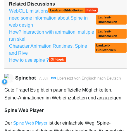
Related Discussions
WebGL Limitations
Laufzeit-Bibliotheken
Fehler
need some information about Spine in
Laufzeit-
Bibliotheken
web design
How? Interaction with animation, multiple
Laufzeit-
Bibliotheken
run skel.
Character Animation Runtimes, Spine
Laufzeit-
Bibliotheken
and Rive
How to use spine ?
Off-topic
Spinebot
Übersetzt von
Englisch
nach
Deutsch
7. Juli
Gute Frage! Es gibt ein paar offizielle Möglichkeiten,
Spine-Animationen im Web einzubetten und anzuzeigen.
Spine Web Player
Der
Spine Web Player
ist der einfachste Weg, Spine-
Animationen auf deiner Website einzubetten. Er bringt ein