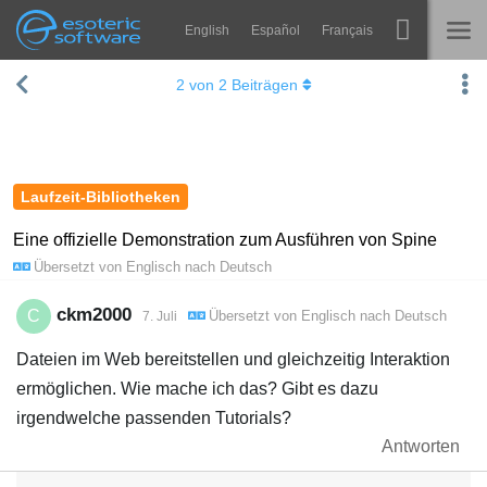
English
Español
Français
Navigation
Esoteric Software
2
von
2
Beiträgen
Spine
STARTSEITE
Features
BLOG
Showcase
Laufzeit-Bibliotheken
FORUM
Laufzeit-Bibliotheken
Eine offizielle Demonstration zum Ausführen von Spine
Übersetzt von
Englisch
nach
Deutsch
Lernen
KONTAKT
FAQ
ckm2000
C
Übersetzt von
Englisch
nach
Deutsch
7. Juli
Ausprobieren
Dateien im Web bereitstellen und gleichzeitig Interaktion
ermöglichen. Wie mache ich das? Gibt es dazu
Kaufen
irgendwelche passenden Tutorials?
Antworten