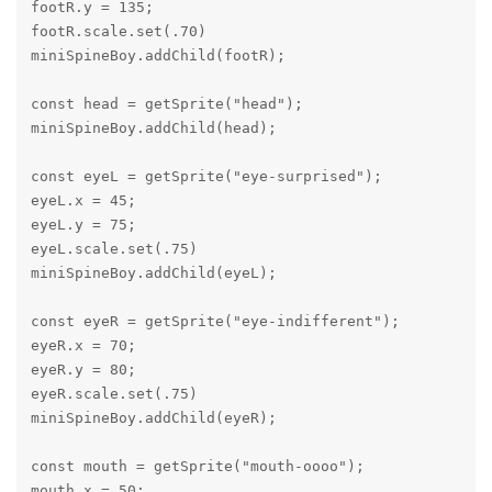
footR.y = 135;

footR.scale.set(.70)

miniSpineBoy.addChild(footR);

const head = getSprite("head");

miniSpineBoy.addChild(head);

const eyeL = getSprite("eye-surprised");

eyeL.x = 45;

eyeL.y = 75;

eyeL.scale.set(.75)

miniSpineBoy.addChild(eyeL);

const eyeR = getSprite("eye-indifferent");

eyeR.x = 70;

eyeR.y = 80;

eyeR.scale.set(.75)

miniSpineBoy.addChild(eyeR);

const mouth = getSprite("mouth-oooo");

mouth.x = 50;
