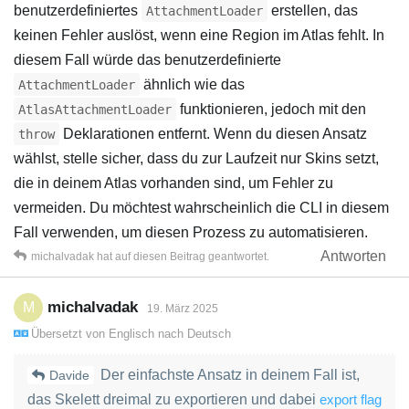
benutzerdefiniertes
erstellen, das
AttachmentLoader
keinen Fehler auslöst, wenn eine Region im Atlas fehlt. In
diesem Fall würde das benutzerdefinierte
ähnlich wie das
AttachmentLoader
funktionieren, jedoch mit den
AtlasAttachmentLoader
Deklarationen entfernt. Wenn du diesen Ansatz
throw
wählst, stelle sicher, dass du zur Laufzeit nur Skins setzt,
die in deinem Atlas vorhanden sind, um Fehler zu
vermeiden. Du möchtest wahrscheinlich die CLI in diesem
Fall verwenden, um diesen Prozess zu automatisieren.
Antworten
michalvadak
hat
auf diesen Beitrag geantwortet.
michalvadak
M
19. März 2025
Übersetzt von
Englisch
nach
Deutsch
Der einfachste Ansatz in deinem Fall ist,
Davide
das Skelett dreimal zu exportieren und dabei
export flag