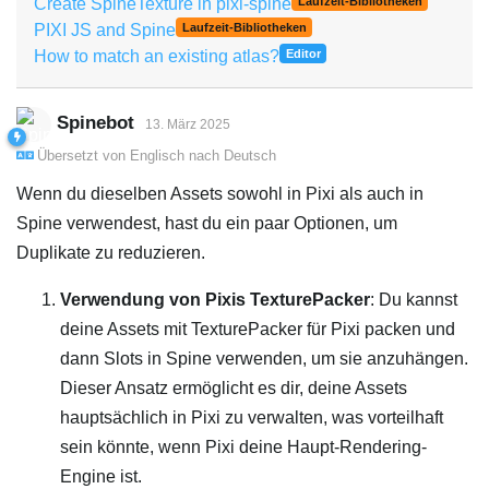
Create SpineTexture in pixi-spine
Laufzeit-Bibliotheken
PIXI JS and Spine
Laufzeit-Bibliotheken
How to match an existing atlas?
Editor
Spinebot
13. März 2025
Übersetzt von
Englisch
nach
Deutsch
Wenn du dieselben Assets sowohl in Pixi als auch in
Spine verwendest, hast du ein paar Optionen, um
Duplikate zu reduzieren.
Verwendung von Pixis TexturePacker
: Du kannst
deine Assets mit TexturePacker für Pixi packen und
dann Slots in Spine verwenden, um sie anzuhängen.
Dieser Ansatz ermöglicht es dir, deine Assets
hauptsächlich in Pixi zu verwalten, was vorteilhaft
sein könnte, wenn Pixi deine Haupt-Rendering-
Engine ist.