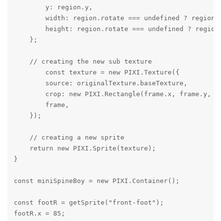
        y: region.y,

        width: region.rotate === undefined ? region.w
        height: region.rotate === undefined ? region.
    };

    // creating the new sub texture

        const texture = new PIXI.Texture({

        source: originalTexture.baseTexture,

        crop: new PIXI.Rectangle(frame.x, frame.y, fr
        frame,

    });

    // creating a new sprite

    return new PIXI.Sprite(texture);

}

const miniSpineBoy = new PIXI.Container();

const footR = getSprite("front-foot");

footR.x = 85;
