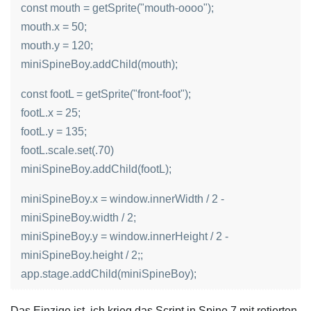
const mouth = getSprite("mouth-oooo");
mouth.x = 50;
mouth.y = 120;
miniSpineBoy.addChild(mouth);
const footL = getSprite("front-foot");
footL.x = 25;
footL.y = 135;
footL.scale.set(.70)
miniSpineBoy.addChild(footL);
miniSpineBoy.x = window.innerWidth / 2 -
miniSpineBoy.width / 2;
miniSpineBoy.y = window.innerHeight / 2 -
miniSpineBoy.height / 2;;
app.stage.addChild(miniSpineBoy);
Das Einzige ist, ich krieg das Script in Spine 7 mit rotierten