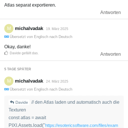
Atlas separat exportieren.
Antworten
michalvadak
M
19. März 2025
Übersetzt von
Englisch
nach
Deutsch
Okay, danke!
Davide
gefällt das
.
Antworten
5 TAGE
SPÄTER
michalvadak
M
24. März 2025
Übersetzt von
Englisch
nach
Deutsch
// den Atlas laden und automatisch auch die
Davide
Texturen
const atlas = await
PIXI.Assets.load("
https://esotericsoftware.com/files/exam