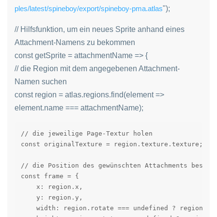
ples/latest/spineboy/export/spineboy-pma.atlas
");
// Hilfsfunktion, um ein neues Sprite anhand eines
Attachment-Namens zu bekommen
const getSprite = attachmentName => {
// die Region mit dem angegebenen Attachment-
Namen suchen
const region = atlas.regions.find(element =>
element.name === attachmentName);
// die jeweilige Page-Textur holen

const originalTexture = region.texture.texture;

// die Position des gewünschten Attachments bestimm
const frame = {

    x: region.x,

    y: region.y,

    width: region.rotate === undefined ? region.wid