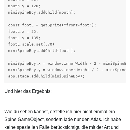
mouth.y = 120;

miniSpineBoy.addChild(mouth);

const footL = getSprite("front-foot");

footL.x = 25;

footL.y = 135;

footL.scale.set(.70)

miniSpineBoy.addChild(footL);

miniSpineBoy.x = window.innerWidth / 2 - miniSpineBoy
miniSpineBoy.y = window.innerHeight / 2 - miniSpineBo
app.stage.addChild(miniSpineBoy);
Und hier das Ergebnis:
Wie du sehen kannst, erstelle ich hier nicht einmal ein
Spine GameObject, sondern lade nur den Atlas. Ich habe
keine speziellen Fälle berücksichtigt, die mit der Art und