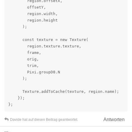
        region.offsetX,

        offsetY,

        region.width,

        region.height

      );

      const texture = new Texture(

        region.texture.texture,

        frame,

        orig,

        trim,

        Pixi.groupD8.N

      );

      Texture.addToCache(texture, region.name);

    });

};
Antworten
Davide
hat
auf diesen Beitrag geantwortet.