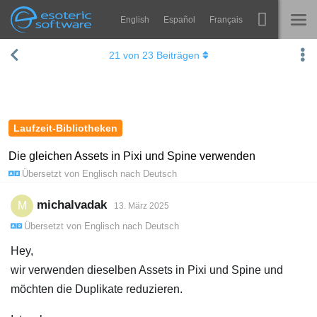
English
Español
Français
Navigation
Esoteric Software
21
von
23
Beiträgen
Spine
STARTSEITE
Features
BLOG
Showcase
Laufzeit-Bibliotheken
FORUM
Laufzeit-Bibliotheken
Die gleichen Assets in Pixi und Spine verwenden
Übersetzt von
Englisch
nach
Deutsch
Lernen
KONTAKT
FAQ
michalvadak
M
13. März 2025
Übersetzt von
Englisch
nach
Deutsch
Ausprobieren
Hey,
Kaufen
wir verwenden dieselben Assets in Pixi und Spine und
möchten die Duplikate reduzieren.