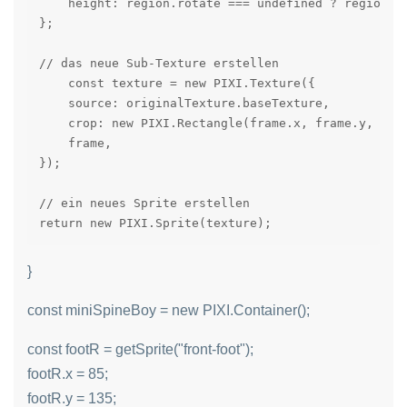
    height: region.rotate === undefined ? region.he
};

// das neue Sub-Texture erstellen

    const texture = new PIXI.Texture({

    source: originalTexture.baseTexture,

    crop: new PIXI.Rectangle(frame.x, frame.y, fram
    frame,

});

// ein neues Sprite erstellen

return new PIXI.Sprite(texture);
}
const miniSpineBoy = new PIXI.Container();
const footR = getSprite("front-foot");
footR.x = 85;
footR.y = 135;