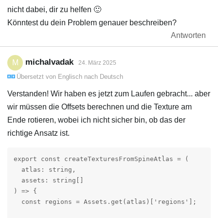
nicht dabei, dir zu helfen 🙂
Könntest du dein Problem genauer beschreiben?
Antworten
michalvadak
M
24. März 2025
Übersetzt von
Englisch
nach
Deutsch
Verstanden! Wir haben es jetzt zum Laufen gebracht... aber
wir müssen die Offsets berechnen und die Texture am
Ende rotieren, wobei ich nicht sicher bin, ob das der
richtige Ansatz ist.
export const createTexturesFromSpineAtlas = (

  atlas: string,

  assets: string[]

) => {

  const regions = Assets.get(atlas)['regions'];
