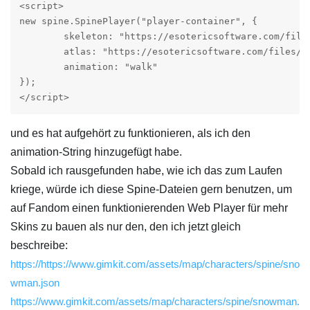
<script>

new spine.SpinePlayer("player-container", {

	skeleton: "https://esotericsoftware.com/files/examples/4.2/spineboy/export/spineboy-pro.json",

	atlas: "https://esotericsoftware.com/files/examples/4.2/spineboy/export/spineboy-pma.atlas"

	animation: "walk"

});

</script> 
und es hat aufgehört zu funktionieren, als ich den
animation‑String hinzugefügt habe.
Sobald ich rausgefunden habe, wie ich das zum Laufen
kriege, würde ich diese Spine-Dateien gern benutzen, um
auf Fandom einen funktionierenden Web Player für mehr
Skins zu bauen als nur den, den ich jetzt gleich
beschreibe:
https://https://www.gimkit.com/assets/map/characters/spine/sno
wman.json
https://www.gimkit.com/assets/map/characters/spine/snowman.