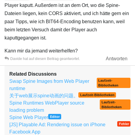
Player kaputt. Außerdem ist an dem Ort, wo die Spine-
Dateien liegen, kein CORS aktiviert, und ich hätte gern ein
paar Tipps, wie ich BIT64-Encoding benutzen kann, weil
beim letzten Versuch damit der Player auch
kaputtgegangen ist.
Kann mir da jemand weiterhelfen?
Antworten
Davide
hat
auf diesen Beitrag geantwortet.
Related Discussions
Swap Spine Images from Web Player
Laufzeit-
Bibliotheken
runtime
关于web展示spine动画的问题。
Laufzeit-Bibliotheken
Spine Runtimes WebPlayer source
Laufzeit-
Bibliotheken
loading problem
Spine Web Player
Editor
[JS] Playable Ad: Rendering issue on iPhone
Fehler
Facebook App