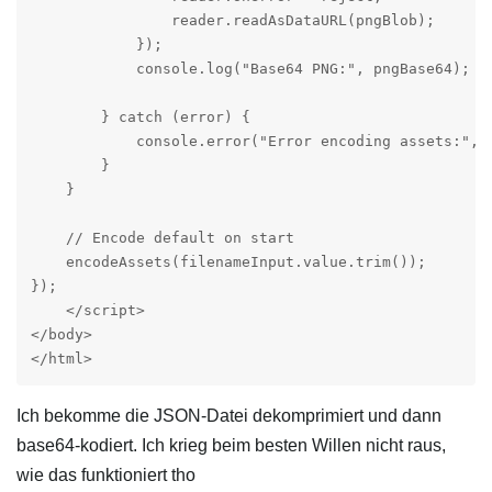
                reader.readAsDataURL(pngBlob);

            });

            console.log("Base64 PNG:", pngBase64);

        } catch (error) {

            console.error("Error encoding assets:", e
        }

    }

    // Encode default on start

    encodeAssets(filenameInput.value.trim());

});

    </script>

</body>

</html>
Ich bekomme die JSON-Datei dekomprimiert und dann
base64-kodiert. Ich krieg beim besten Willen nicht raus,
wie das funktioniert tho