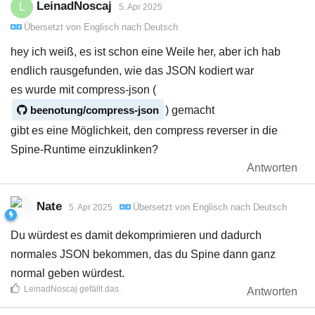
LeinadNoscaj
L
5. Apr 2025
Übersetzt von
Englisch
nach
Deutsch
hey ich weiß, es ist schon eine Weile her, aber ich hab
endlich rausgefunden, wie das JSON kodiert war
es wurde mit compress-json (
beenotung/compress-json
) gemacht
gibt es eine Möglichkeit, den compress reverser in die
Spine-Runtime einzuklinken?
Antworten
Nate
Übersetzt von
Englisch
nach
Deutsch
5. Apr 2025
Du würdest es damit dekomprimieren und dadurch
normales JSON bekommen, das du Spine dann ganz
normal geben würdest.
LeinadNoscaj
gefällt das
.
Antworten