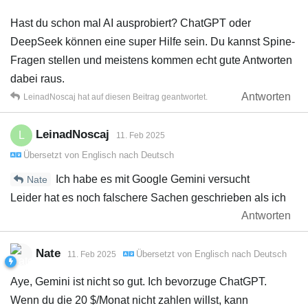
Hast du schon mal AI ausprobiert? ChatGPT oder
DeepSeek können eine super Hilfe sein. Du kannst Spine-
Fragen stellen und meistens kommen echt gute Antworten
dabei raus.
Antworten
LeinadNoscaj
hat
auf diesen Beitrag geantwortet.
LeinadNoscaj
L
11. Feb 2025
Übersetzt von
Englisch
nach
Deutsch
Ich habe es mit Google Gemini versucht
Nate
Leider hat es noch falschere Sachen geschrieben als ich
Antworten
Nate
Übersetzt von
Englisch
nach
Deutsch
11. Feb 2025
Aye, Gemini ist nicht so gut. Ich bevorzuge ChatGPT.
Wenn du die 20 $/Monat nicht zahlen willst, kann