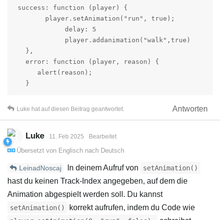
 success: function (player) {

        player.setAnimation("run", true);

             delay: 5

             player.addanimation("walk",true)

   },

   error: function (player, reason) {

      alert(reason);

   }
Antworten
Luke
hat
auf diesen Beitrag geantwortet.
Luke
11. Feb 2025
Bearbeitet
Übersetzt von
Englisch
nach
Deutsch
In deinem Aufruf von
setAnimation()
LeinadNoscaj
hast du keinen Track-Index angegeben, auf dem die
Animation abgespielt werden soll. Du kannst
korrekt aufrufen, indem du Code wie
setAnimation()