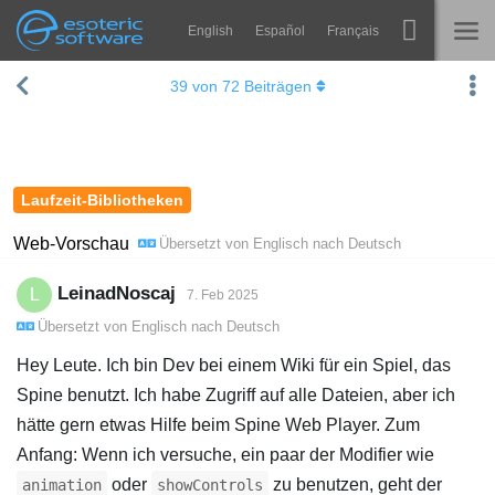
English
Español
Français
Navigation
Esoteric Software
39
von
72
Beiträgen
Spine
STARTSEITE
Features
BLOG
Showcase
Laufzeit-Bibliotheken
FORUM
Laufzeit-Bibliotheken
Web-Vorschau
Übersetzt von
Englisch
nach
Deutsch
Lernen
KONTAKT
LeinadNoscaj
L
7. Feb 2025
FAQ
Übersetzt von
Englisch
nach
Deutsch
Ausprobieren
Hey Leute. Ich bin Dev bei einem Wiki für ein Spiel, das
Spine benutzt. Ich habe Zugriff auf alle Dateien, aber ich
Kaufen
hätte gern etwas Hilfe beim Spine Web Player. Zum
Anfang: Wenn ich versuche, ein paar der Modifier wie
oder
zu benutzen, geht der
animation
showControls