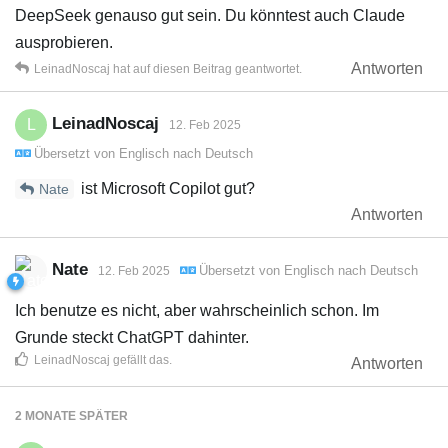
DeepSeek genauso gut sein. Du könntest auch Claude
ausprobieren.
Antworten
LeinadNoscaj
hat
auf diesen Beitrag geantwortet.
LeinadNoscaj
L
12. Feb 2025
Übersetzt von
Englisch
nach
Deutsch
ist Microsoft Copilot gut?
Nate
Antworten
Nate
Übersetzt von
Englisch
nach
Deutsch
12. Feb 2025
Ich benutze es nicht, aber wahrscheinlich schon. Im
Grunde steckt ChatGPT dahinter.
LeinadNoscaj
gefällt das
.
Antworten
2 MONATE
SPÄTER