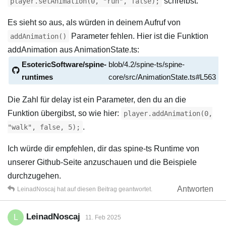
schreibst.
player.setAnimation(0, "run", false);
Es sieht so aus, als würden in deinem Aufruf von
Parameter fehlen. Hier ist die Funktion
addAnimation()
addAnimation aus AnimationState.ts:
EsotericSoftware/spine-
blob/4.2/spine-ts/spine-
runtimes
core/src/AnimationState.ts#L563
Die Zahl für delay ist ein Parameter, den du an die
Funktion übergibst, so wie hier:
player.addAnimation(0,
.
"walk", false, 5);
Ich würde dir empfehlen, dir das spine-ts Runtime von
unserer Github-Seite anzuschauen und die Beispiele
durchzugehen.
Antworten
LeinadNoscaj
hat
auf diesen Beitrag geantwortet.
LeinadNoscaj
L
11. Feb 2025