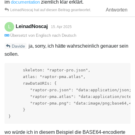
im
documentation
ziemlich klar erklärt.
Antworten
LeinadNoscaj
hat
auf diesen Beitrag geantwortet.
LeinadNoscaj
L
15. Apr 2025
Übersetzt von
Englisch
nach
Deutsch
ja, sorry, ich hätte wahrscheinlich genauer sein
Davide
sollen.
      skeleton: "raptor-pro.json",

      atlas: "raptor-pma.atlas",

      rawDataURIs: {

         "raptor-pro.json": "data:application/json;ba
         "raptor-pma.atlas": "data:application/octet-
         "raptor-pma.png": "data:image/png;base64,<ba
      }

}
wo würde ich in diesem Beispiel die BASE64-encodierte