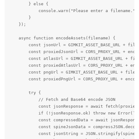
        } else {

            console.warn("Please enter a filename.");
        }

    });

    async function encodeAssets(filename) {

        const jsonUrl = GIMKIT_ASSET_BASE_URL + filen
        const proxiedJsonUrl = CORS_PROXY_URL + encod
        const atlasUrl = GIMKIT_ASSET_BASE_URL + file
        const proxiedAtlasUrl = CORS_PROXY_URL + enco
        const pngUrl = GIMKIT_ASSET_BASE_URL + filena
        const proxiedPngUrl = CORS_PROXY_URL + encode
        try {

            // Fetch and Base64 encode JSON

            const jsonResponse = await fetch(proxiedJ
            if (!jsonResponse.ok) throw new Error(`Fa
            const compressedData = await jsonResponse
            const spineJsonData = compressJSON.decomp
            const jsonString = JSON.stringify(spineJs