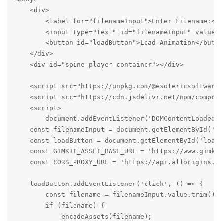
    <div>

        <label for="filenameInput">Enter Filename:</l
        <input type="text" id="filenameInput" value="
        <button id="loadButton">Load Animation</butto
    </div>

    <div id="spine-player-container"></div>

    <script src="https://unpkg.com/@esotericsoftware
    <script src="https://cdn.jsdelivr.net/npm/compres
    <script>

        document.addEventListener('DOMContentLoaded',
    const filenameInput = document.getElementById('fi
    const loadButton = document.getElementById('loadB
    const GIMKIT_ASSET_BASE_URL = 'https://www.gimkit
    const CORS_PROXY_URL = 'https://api.allorigins.wi
    loadButton.addEventListener('click', () => {

        const filename = filenameInput.value.trim();

        if (filename) {

            encodeAssets(filename);
