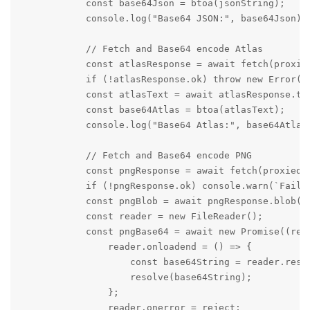
            const base64Json = btoa(jsonString);

            console.log("Base64 JSON:", base64Json);

            // Fetch and Base64 encode Atlas

            const atlasResponse = await fetch(proxied
            if (!atlasResponse.ok) throw new Error(`F
            const atlasText = await atlasResponse.tex
            const base64Atlas = btoa(atlasText);

            console.log("Base64 Atlas:", base64Atlas)
            // Fetch and Base64 encode PNG

            const pngResponse = await fetch(proxiedPn
            if (!pngResponse.ok) console.warn(`Failed
            const pngBlob = await pngResponse.blob();
            const reader = new FileReader();

            const pngBase64 = await new Promise((reso
                reader.onloadend = () => {

                    const base64String = reader.resul
                    resolve(base64String);

                };

                reader.onerror = reject;
