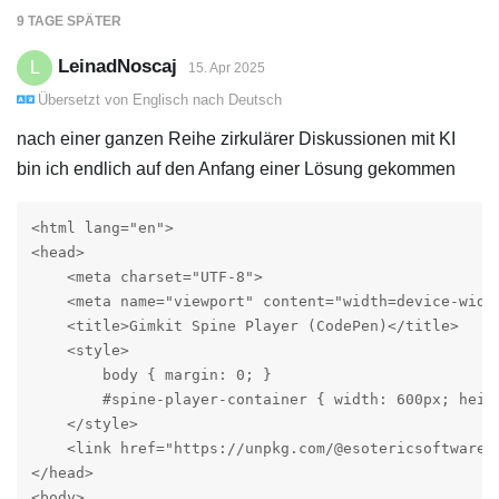
9 TAGE
SPÄTER
LeinadNoscaj
L
15. Apr 2025
Übersetzt von
Englisch
nach
Deutsch
nach einer ganzen Reihe zirkulärer Diskussionen mit KI
bin ich endlich auf den Anfang einer Lösung gekommen
<html lang="en">

<head>

    <meta charset="UTF-8">

    <meta name="viewport" content="width=device-width
    <title>Gimkit Spine Player (CodePen)</title>

    <style>

        body { margin: 0; }

        #spine-player-container { width: 600px; heigh
    </style>

    <link href="https://unpkg.com/@esotericsoftware/
</head>

<body>
