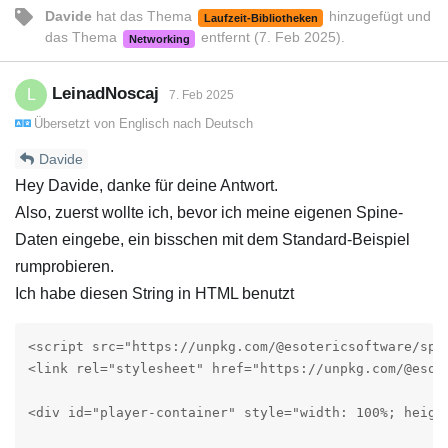
Davide
hat
das Thema
hinzugefügt und
Laufzeit-Bibliotheken
das Thema
entfernt (
7. Feb 2025
).
Networking
LeinadNoscaj
L
7. Feb 2025
Übersetzt von
Englisch
nach
Deutsch
Davide
Hey Davide, danke für deine Antwort.
Also, zuerst wollte ich, bevor ich meine eigenen Spine-
Daten eingebe, ein bisschen mit dem Standard-Beispiel
rumprobieren.
Ich habe diesen String in HTML benutzt
<script src="https://unpkg.com/@esotericsoftware/spin
<link rel="stylesheet" href="https://unpkg.com/@esot
<div id="player-container" style="width: 100%; height