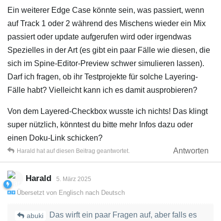
Ein weiterer Edge Case könnte sein, was passiert, wenn
auf Track 1 oder 2 während des Mischens wieder ein Mix
passiert oder update aufgerufen wird oder irgendwas
Spezielles in der Art (es gibt ein paar Fälle wie diesen, die
sich im Spine-Editor-Preview schwer simulieren lassen).
Darf ich fragen, ob ihr Testprojekte für solche Layering-
Fälle habt? Vielleicht kann ich es damit ausprobieren?
Von dem Layered-Checkbox wusste ich nichts! Das klingt
super nützlich, könntest du bitte mehr Infos dazu oder
einen Doku-Link schicken?
Antworten
Harald
hat
auf diesen Beitrag geantwortet.
Harald
5. März 2025
Übersetzt von
Englisch
nach
Deutsch
Das wirft ein paar Fragen auf, aber falls es
abuki