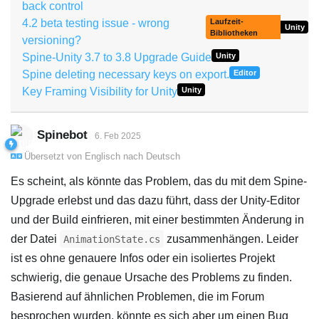
back control
4.2 beta testing issue - wrong
Laufzeit-
Unity
Bibliotheken
versioning?
Spine-Unity 3.7 to 3.8 Upgrade Guide
Unity
Spine deleting necessary keys on export.
Editor
Key Framing Visibility for Unity
Unity
Spinebot
6. Feb 2025
Übersetzt von
Englisch
nach
Deutsch
Es scheint, als könnte das Problem, das du mit dem Spine-
Upgrade erlebst und das dazu führt, dass der Unity-Editor
und der Build einfrieren, mit einer bestimmten Änderung in
der Datei
zusammenhängen. Leider
AnimationState.cs
ist es ohne genauere Infos oder ein isoliertes Projekt
schwierig, die genaue Ursache des Problems zu finden.
Basierend auf ähnlichen Problemen, die im Forum
besprochen wurden, könnte es sich aber um einen Bug