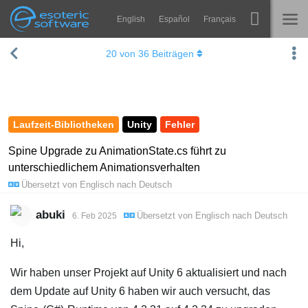
English
Español
Français
Navigation
Esoteric Software
20
von
36
Beiträgen
Spine
STARTSEITE
Features
BLOG
Showcase
Laufzeit-Bibliotheken
Unity
Fehler
FORUM
Laufzeit-Bibliotheken
Spine Upgrade zu AnimationState.cs führt zu
unterschiedlichem Animationsverhalten
Lernen
KONTAKT
Übersetzt von
Englisch
nach
Deutsch
FAQ
abuki
Übersetzt von
Englisch
nach
Deutsch
6. Feb 2025
Ausprobieren
Hi,
Kaufen
Wir haben unser Projekt auf Unity 6 aktualisiert und nach
dem Update auf Unity 6 haben wir auch versucht, das