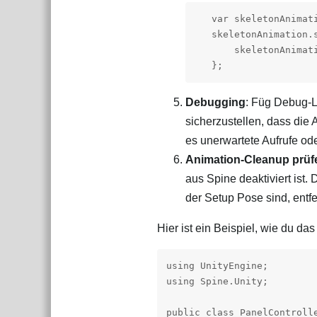
   var skeletonAnimat
   skeletonAnimation.
       skeletonAnimat
   };
Debugging
: Füg Debug-L
sicherzustellen, dass die
es unerwartete Aufrufe od
Animation-Cleanup prüf
aus Spine deaktiviert ist
der Setup Pose sind, entf
Hier ist ein Beispiel, wie du da
using UnityEngine;

using Spine.Unity;

public class PanelControlle