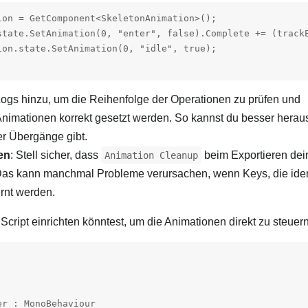
ion = GetComponent<SkeletonAnimation>();

state.SetAnimation(0, "enter", false).Complete += (trackE
ion.state.SetAnimation(0, "idle", true);

ogs hinzu, um die Reihenfolge der Operationen zu prüfen und
 Animationen korrekt gesetzt werden. So kannst du besser herau
er Übergänge gibt.
en
: Stell sicher, dass
beim Exportieren dei
Animation Cleanup
. Das kann manchmal Probleme verursachen, wenn Keys, die iden
ernt werden.
s Script einrichten könntest, um die Animationen direkt zu steuern
r : MonoBehaviour
