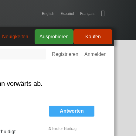
English
Español
Français
Neuigkeiten
Ausprobieren
Kaufen
Registrieren
Anmelden
n vorwärts ab.
Antworten
Erster Beitrag
chuldigt