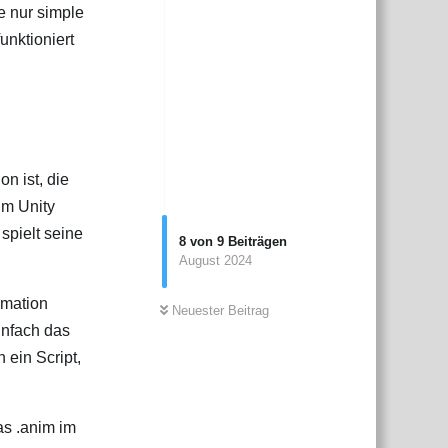
e nur simple
unktioniert
n ist, die
im Unity
spielt seine
8
von
9
Beiträgen
August 2024
imation
Neuester Beitrag
infach das
 ein Script,
as .anim im