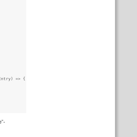
ntry) => {

e"-