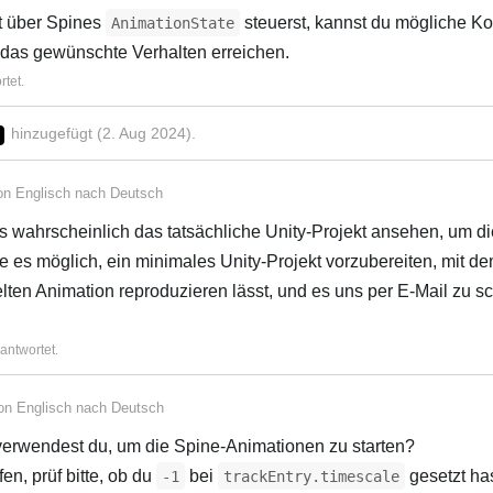
t über Spines
steuerst, kannst du mögliche Kon
AnimationState
das gewünschte Verhalten erreichen.
tet.
hinzugefügt (
2. Aug 2024
).
von
Englisch
nach
Deutsch
 wahrscheinlich das tatsächliche Unity-Projekt ansehen, um d
 es möglich, ein minimales Unity-Projekt vorzubereiten, mit de
ten Animation reproduzieren lässt, und es uns per E-Mail zu s
antwortet.
von
Englisch
nach
Deutsch
rwendest du, um die Spine-Animationen zu starten?
n, prüf bitte, ob du
bei
gesetzt ha
-1
trackEntry.timescale