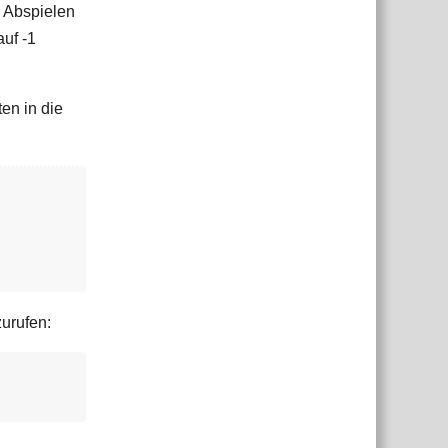
s Abspielen
uf -1
en in die
urufen: