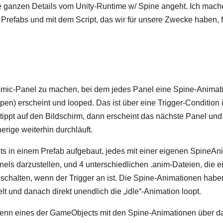
 ganzen Details vom Unity-Runtime w/ Spine angeht. Ich mach
Prefabs und mit dem Script, das wir für unsere Zwecke haben, f
mic-Panel zu machen, bei dem jedes Panel eine Spine-Animatio
pen) erscheint und looped. Das ist über eine Trigger-Condition 
 tippt auf den Bildschirm, dann erscheint das nächste Panel und 
rige weiterhin durchläuft.
s in einem Prefab aufgebaut, jedes mit einer eigenen SpineAn
els darzustellen, und 4 unterschiedlichen .anim-Dateien, die e
chalten, wenn der Trigger an ist. Die Spine-Animationen haben
lt und danach direkt unendlich die „idle“-Animation loopt.
wenn eines der GameObjects mit den Spine-Animationen über d