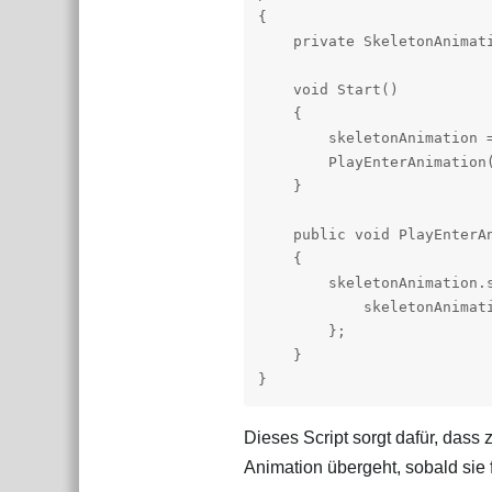
{

    private SkeletonAnimati
    void Start()

    {

        skeletonAnimation =
        PlayEnterAnimation(
    }

    public void PlayEnterAn
    {

        skeletonAnimation.
            skeletonAnimati
        };

    }

}
Dieses Script sorgt dafür, dass 
Animation übergeht, sobald sie fe