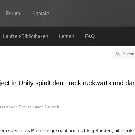
Forum
Kontakt
Spine
Laufzeit-Bibliotheken
Lernen
FAQ
Features
Showcase
Laufzeit-Bibliotheken
t in Unity spielt den Track rückwärts und dan
Lernen
FAQ
rsetzt von
Englisch
nach
Deutsch
Ausprobieren
Kaufen
ein spezielles Problem gesucht und nichts gefunden, bitte ents