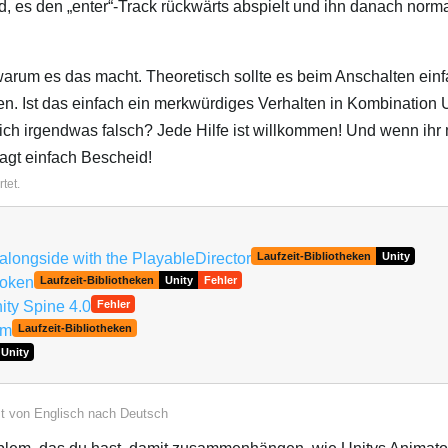
d, es den „enter“-Track rückwärts abspielt und ihn danach norma
warum es das macht. Theoretisch sollte es beim Anschalten einf
len. Ist das einfach ein merkwürdiges Verhalten in Kombination 
ich irgendwas falsch? Jede Hilfe ist willkommen! Und wenn ihr 
agt einfach Bescheid!
tet.
alongside with the PlayableDirector
Laufzeit-Bibliotheken
Unity
roken
Laufzeit-Bibliotheken
Unity
Fehler
ty Spine 4.0
Fehler
em
Laufzeit-Bibliotheken
Unity
zt von
Englisch
nach
Deutsch