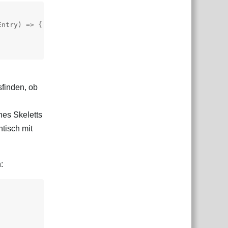
ntry) => {

sfinden, ob
nes Skeletts
tisch mit
: