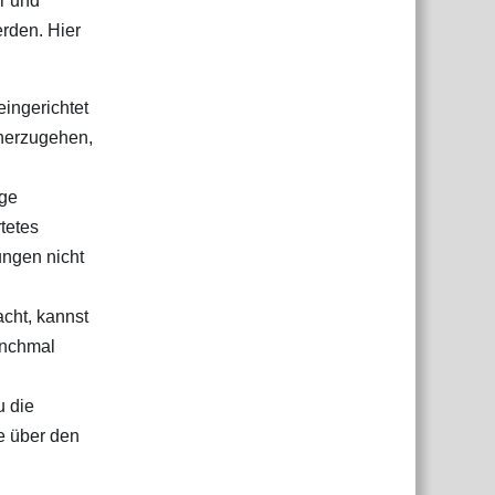
r und
rden. Hier
eingerichtet
cherzugehen,
nge
tetes
ungen nicht
cht, kannst
anchmal
u die
e über den