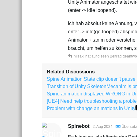
Unity Animator angeschaltet wir
(enter -> idle loopend).
Ich hab absolut keine Ahnung, 
enter -> idle(ge-looped) abspie
Animator + .anim oder verstehe 
braucht, um helfen zu können, s
Misaki
hat
auf diesen Beitrag geantwor
Related Discussions
Spine Animation State clip doesn't pause 
Transition of Unity SkeletonMecanim is b
Spine animation displayed WRONG in Uni
[UE4] Need help troubleshooting a probl
Problem with change animations in Unity
Spinebot
Überset
2. Aug 2024