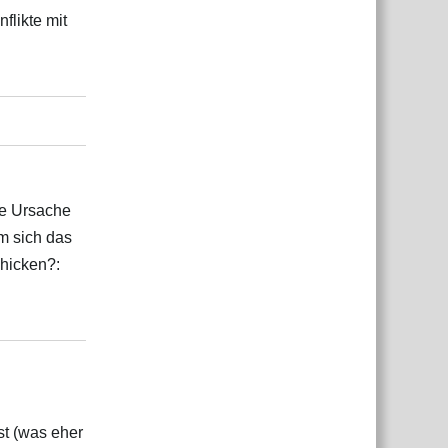
flikte mit
Antworten
ie Ursache
m sich das
chicken?:
Antworten
st (was eher