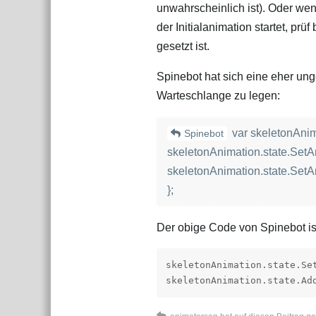
unwahrscheinlich ist). Oder we
der Initialanimation startet, prüf 
gesetzt ist.
Spinebot hat sich eine eher ung
Warteschlange zu legen:
var skeletonAni
Spinebot
skeletonAnimation.state.SetAn
skeletonAnimation.state.SetAni
};
Der obige Code von Spinebot is
skeletonAnimation.state.Set
skeletonAnimation.state.Ad