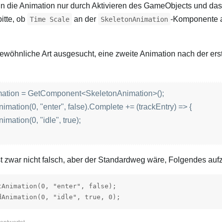
nn die Animation nur durch Aktivieren des GameObjects und da
bitte, ob
an der
-Komponente a
Time Scale
SkeletonAnimation
ewöhnliche Art ausgesucht, eine zweite Animation nach der erst
mation = GetComponent<SkeletonAnimation>();
imation(0, "enter", false).Complete += (trackEntry) => {
mation(0, "idle", true);
t zwar nicht falsch, aber der Standardweg wäre, Folgendes aufz
Animation(0, "enter", false);

dAnimation(0, "idle", true, 0);