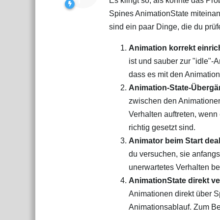
Es klingt so, als könnte das P
Spines AnimationState miteinan
sind ein paar Dinge, die du prü
Animation korrekt einric
ist und sauber zur "idle"-
dass es mit den Animation
Animation-State-Übergä
zwischen den Animationen 
Verhalten auftreten, wen
richtig gesetzt sind.
Animator beim Start deak
du versuchen, sie anfangs
unerwartetes Verhalten b
AnimationState direkt 
Animationen direkt über 
Animationsablauf. Zum Bei