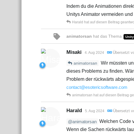
Indem du die Animationen direk
Unitys Animator vermeiden und 
Harald
hat
auf diesen Beitrag geantwor
animatorsan
hat
das Thema
Unity
Misaki
Übersetzt 
4. Aug 2024
Wir müssten uns
animatorsan
dieses Problems zu finden. Wäre
Problem der rückwärts abgespiel
contact@esotericsoftware.com
animatorsan
hat
auf diesen Beitrag ge
Harald
Übersetzt 
5. Aug 2024
Welchen Code ve
@animatorsan
Wenn die Sachen rückwärts laufe