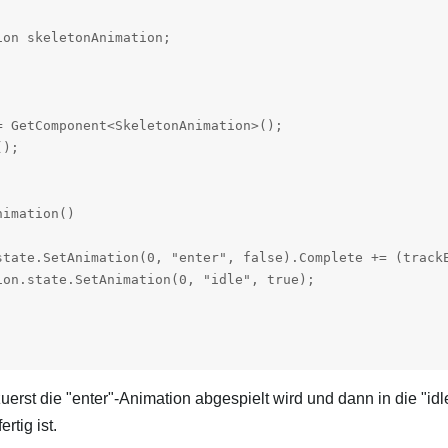
on skeletonAnimation;

 GetComponent<SkeletonAnimation>();

);

imation()

state.SetAnimation(0, "enter", false).Complete += (trackE
on.state.SetAnimation(0, "idle", true);

zuerst die "enter"-Animation abgespielt wird und dann in die "idl
rtig ist.