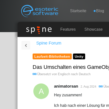
Navigation
Esoteric Software
Startseite
Blog
STARTSEITE
Features
Showcase
Spine Forum
BLOG
Laufzeit-Bibliotheken
Unity
FORUM
Das Umschalten eines GameObjec
KONTAKT
Übersetzt von
Englisch
nach
Deutsch
animatorsan
Übe
2. Aug 2024
A
Hey zusammen!
Ich hab nach einer Lösung für m