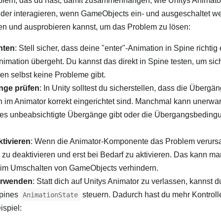
roblem, das du hast, damit zusammenhängen, wie Unitys Animato
der interagieren, wenn GameObjects ein- und ausgeschaltet we
fen und ausprobieren kannst, um das Problem zu lösen:
hten
: Stell sicher, dass deine "enter"-Animation in Spine richtig 
Animation übergeht. Du kannst das direkt in Spine testen, um si
en selbst keine Probleme gibt.
nge prüfen
: In Unity solltest du sicherstellen, dass die Übergä
im Animator korrekt eingerichtet sind. Manchmal kann unerwar
n es unbeabsichtigte Übergänge gibt oder die Übergangsbeding
tivieren
: Wenn die Animator-Komponente das Problem verursa
 zu deaktivieren und erst bei Bedarf zu aktivieren. Das kann m
eim Umschalten von GameObjects verhindern.
verwenden
: Statt dich auf Unitys Animator zu verlassen, kannst d
Spines
steuern. Dadurch hast du mehr Kontroll
AnimationState
spiel: