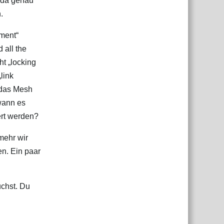
s da genau
.
hment“
 all the
ht „locking
link
 das Mesh
 wann es
ert werden?
 mehr wir
en. Ein paar
uchst. Du
Antworten