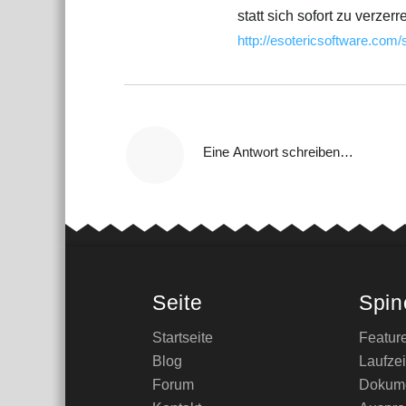
statt sich sofort zu verzer
http://esotericsoftware.com
Eine Antwort schreiben…
Seite
Spin
Startseite
Featur
Blog
Laufzei
Forum
Dokume