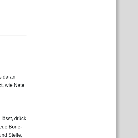
Antworten
s daran
t, wie Nate
lässt, drück
neue Bone-
und Stelle,