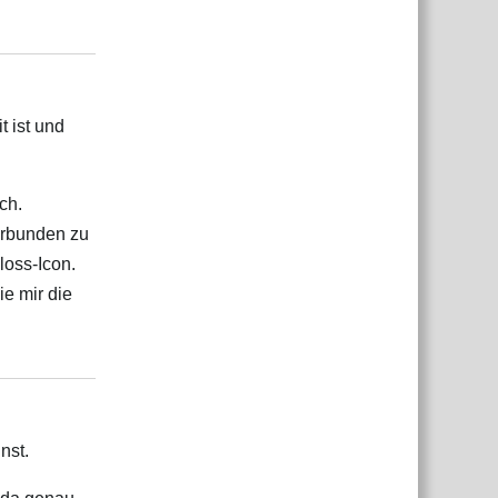
Antworten
t ist und
ch.
erbunden zu
loss-Icon.
ie mir die
Antworten
nst.