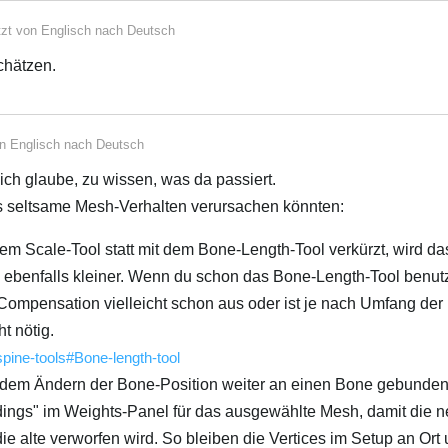
tzt von
Englisch
nach
Deutsch
chätzen.
on
Englisch
nach
Deutsch
l ich glaube, zu wissen, was da passiert.
es seltsame Mesh-Verhalten verursachen könnten:
m Scale-Tool statt mit dem Bone-Length-Tool verkürzt, wird da
benfalls kleiner. Wenn du schon das Bone-Length-Tool benutz
 Compensation vielleicht schon aus oder ist je nach Umfang der
t nötig.
spine-tools#Bone-length-tool
em Ändern der Bone-Position weiter an einen Bone gebunden 
ndings" im Weights-Panel für das ausgewählte Mesh, damit die 
ie alte verworfen wird. So bleiben die Vertices im Setup an Ort 