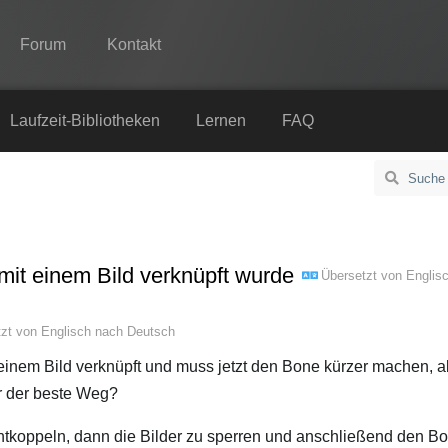
Forum
Kontakt
Spine
Laufzeit-Bibliotheken
Lernen
FAQ
Features
Showcase
Laufzeit-Bibliotheken
mit einem Bild verknüpft wurde
Übersetzt von
Englis
Lernen
FAQ
tzt von
Englisch
nach
Deutsch
Ausprobieren
einem Bild verknüpft und muss jetzt den Bone kürzer machen, a
ür der beste Weg?
Kaufen
 entkoppeln, dann die Bilder zu sperren und anschließend den B