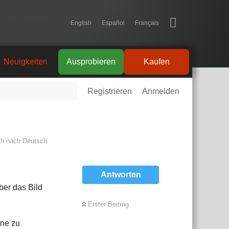
English
Español
Français
Neuigkeiten
Ausprobieren
Kaufen
Registrieren
Anmelden
ch
nach
Deutsch
Antworten
ber das Bild
Erster Beitrag
one zu