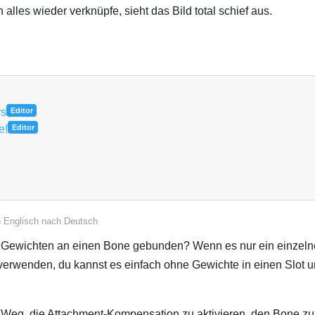
alles wieder verknüpfe, sieht das Bild total schief aus.
rs
Editor
e!
Editor
n
Englisch
nach
Deutsch
t Gewichten an einen Bone gebunden? Wenn es nur ein einzelne
verwenden, du kannst es einfach ohne Gewichte in einen Slot u
te Weg, die Attachment-Kompensation zu aktivieren, den Bone zu