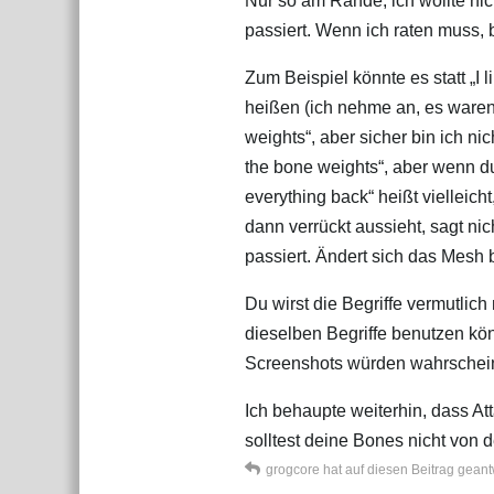
Nur so am Rande, ich wollte nich
passiert. Wenn ich raten muss, 
Zum Beispiel könnte es statt „I
heißen (ich nehme an, es waren
weights“, aber sicher bin ich nic
the bone weights“, aber wenn du 
everything back“ heißt viellei
dann verrückt aussieht, sagt nic
passiert. Ändert sich das Mes
Du wirst die Begriffe vermutlich
dieselben Begriffe benutzen könn
Screenshots würden wahrscheinli
Ich behaupte weiterhin, dass At
solltest deine Bones nicht vo
grogcore
hat
auf diesen Beitrag geant