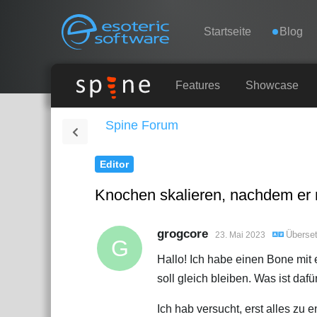
Navigation
Esoteric Software
Startseite
Blog
STARTSEITE
Features
Showcase
Spine Forum
BLOG
Editor
FORUM
Knochen skalieren, nachdem er 
KONTAKT
grogcore
Überse
23. Mai 2023
G
Hallo! Ich habe einen Bone mit 
soll gleich bleiben. Was ist daf
Ich hab versucht, erst alles zu