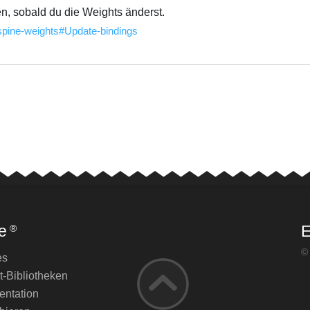
ren, sobald du die Weights änderst.
/spine-weights#Update-bindings
e
E
®
©
es
t-Bibliotheken
ntation