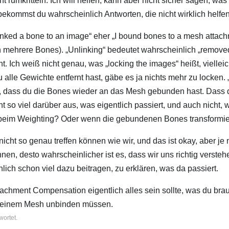
t rumkritteln. Ich will helfen, kann aber nicht sicher sagen, wa
bekommst du wahrscheinlich Antworten, die nicht wirklich helfen
 linked a bone to an image“ eher „I bound bones to a mesh attac
 mehrere Bones). „Unlinking“ bedeutet wahrscheinlich „removed
ht. Ich weiß nicht genau, was „locking the images“ heißt, vielleic
alle Gewichte entfernt hast, gäbe es ja nichts mehr zu locken. „
cht, dass du die Bones wieder an das Mesh gebunden hast. Dass
ht so viel darüber aus, was eigentlich passiert, und auch nicht,
h beim Weighting? Oder wenn die gebundenen Bones transformi
 nicht so genau treffen können wie wir, und das ist okay, aber je
en, desto wahrscheinlicher ist es, dass wir uns richtig versteh
ch schon viel dazu beitragen, zu erklären, was da passiert.
tachment Compensation eigentlich alles sein sollte, was du bra
n deinem Mesh unbinden müssen.
wortet.