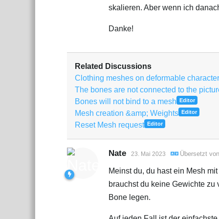
skalieren. Aber wenn ich danach 
Danke!
Related Discussions
Clothing meshes on deformable characte
The bones are not connected to the pictur
Bones will not bind to a mesh
Editor
Mesh creation &amp; Weights
Editor
Reset Mesh request
Editor
Nate
Übersetzt vo
23. Mai 2023
Meinst du, du hast ein Mesh mi
brauchst du keine Gewichte zu 
Bone legen.
Auf jeden Fall ist der einfachs