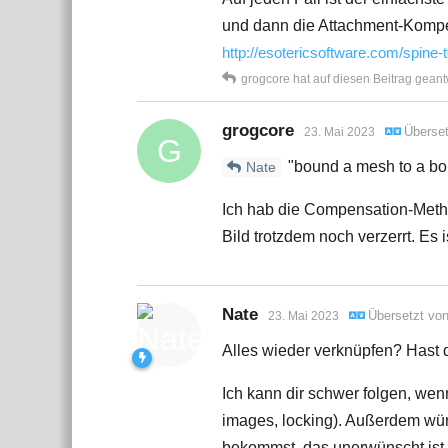
und dann die Attachment-Kompen
http://esotericsoftware.com/spine
grogcore
hat
auf diesen Beitrag geant
grogcore
Überse
23. Mai 2023
G
"bound a mesh to a bon
Nate
Ich hab die Compensation-Method
Bild trotzdem noch verzerrt. Es 
Nate
Übersetzt vo
23. Mai 2023
Alles wieder verknüpfen? Hast 
Ich kann dir schwer folgen, wenn
images, locking). Außerdem wür
bekommst, das unerwünscht ist.