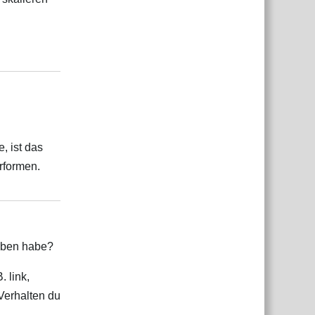
Antworten
, ist das
erformen.
Antworten
ieben habe?
. link,
Verhalten du