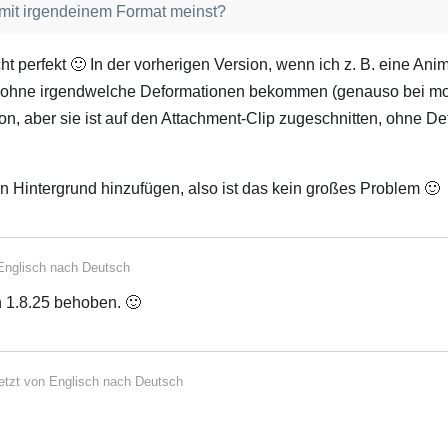
u mit irgendeinem Format meinst?
cht perfekt 🙂 In der vorherigen Version, wenn ich z. B. eine Anim
gif ohne irgendwelche Deformationen bekommen (genauso bei mov
n, aber sie ist auf den Attachment-Clip zugeschnitten, ohne De
en Hintergrund hinzufügen, also ist das kein großes Problem 🙂
Englisch
nach
Deutsch
 1.8.25 behoben. 🙂
etzt von
Englisch
nach
Deutsch