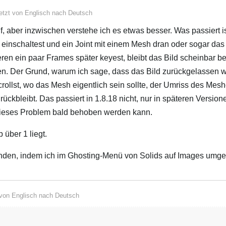
etzt von
Englisch
nach
Deutsch
f, aber inzwischen verstehe ich es etwas besser. Was passiert 
 einschaltest und ein Joint mit einem Mesh dran oder sogar das
eren ein paar Frames später keyest, bleibt das Bild scheinbar b
n. Der Grund, warum ich sage, dass das Bild zurückgelassen wir
crollst, wo das Mesh eigentlich sein sollte, der Umriss des Mes
rückbleibt. Das passiert in 1.8.18 nicht, nur in späteren Versio
s dieses Problem bald behoben werden kann.
 über 1 liegt.
den, indem ich im Ghosting‑Menü von Solids auf Images umges
 von
Englisch
nach
Deutsch