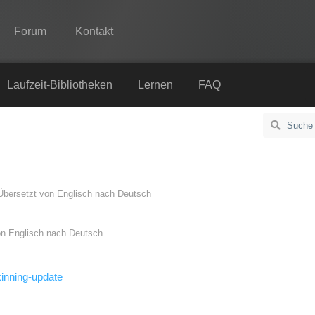
Forum
Kontakt
Spine
Laufzeit-Bibliotheken
Lernen
FAQ
Features
Showcase
Laufzeit-Bibliotheken
Übersetzt von
Englisch
nach
Deutsch
Lernen
FAQ
on
Englisch
nach
Deutsch
Ausprobieren
kinning-update
Kaufen