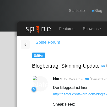
Navigation
Esoteric Software
Startseite
Blog
STARTSEITE
Features
Showcase
Spine Forum
BLOG
Editor
FORUM
Blogbeitrag: Skinning-Update
KONTAKT
Nate
Übersetzt v
29. März 2014
Der Blogpost ist hier:
http://esotericsoftware.com/blog/s
Sneak Peek: