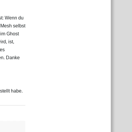
ist: Wenn du
 Mesh selbst
eim Ghost
d, ist,
hes
nen. Danke
tellt habe.
Antworten