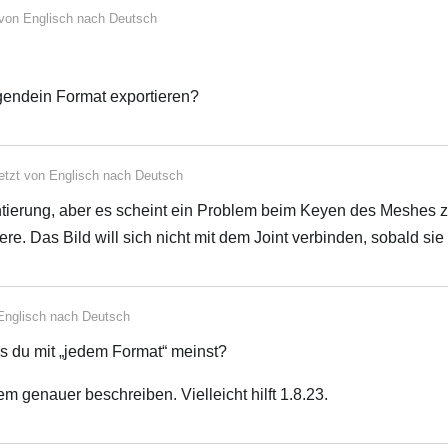
 von
Englisch
nach
Deutsch
rgendein Format exportieren?
etzt von
Englisch
nach
Deutsch
ntierung, aber es scheint ein Problem beim Keyen des Meshes 
e. Das Bild will sich nicht mit dem Joint verbinden, sobald sie
Englisch
nach
Deutsch
was du mit „jedem Format“ meinst?
m genauer beschreiben. Vielleicht hilft 1.8.23.