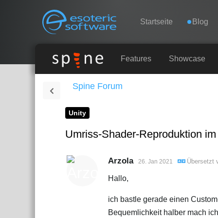
Navigation
Esoteric Software
Startseite
Blog
STARTSEITE
Features
Showcase
Spine Forum
BLOG
Unity
FORUM
Umriss-Shader-Reproduktion im
KONTAKT
Arzola
Übersetzt
26. Jan 2021
Hallo,
ich bastle gerade einen Custom
Bequemlichkeit halber mach ich