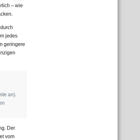
rlich – wie
acken.
 durch
um jedes
m geringere
inzigen
ite an).
ten
ng. Der
set vom