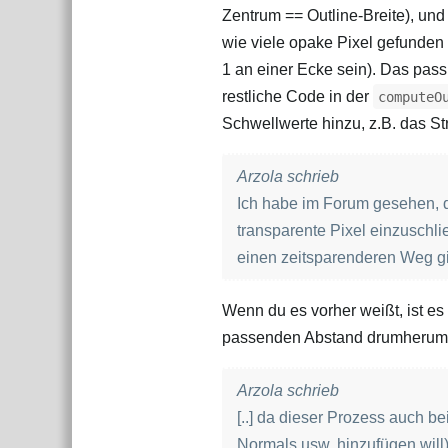
Zentrum == Outline‑Breite), und
wie viele opake Pixel gefunden
1 an einer Ecke sein). Das pas
restliche Code in der
computeO
Schwellwerte hinzu, z.B. das S
Arzola schrieb
Ich habe im Forum gesehen, 
transparente Pixel einzuschli
einen zeitsparenderen Weg gibt
Wenn du es vorher weißt, ist es
passenden Abstand drumherum z
Arzola schrieb
[..] da dieser Prozess auch b
Normals usw. hinzufügen will)