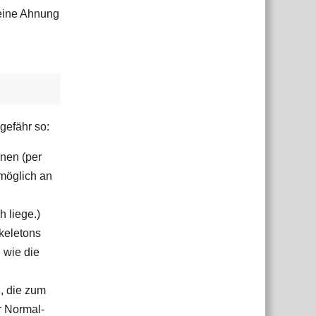
 keine Ahnung
ngefähr so:
nen (per
 möglich an
h liege.)
keletons
 wie die
, die zum
r Normal‑