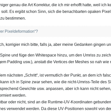
iger genau die Art Korrektur, die ich mir erhofft hatte, weil ich
 soll. Es ergibt schon Sinn, sich die benachbarten opaken Pixel
 zu bestimmen.
rer Pixeldeformation“?
sch, korrigier mich bitte, falls ja, aber meine Gedanken gingen u
n Spine und füge den Whitespace hinzu, um den Umriss zu zeich
em Padding usw.), anstatt die Vertices der Meshes so nah wie
m nächsten „Schritt“, ist vermutlich der Punkt, an dem ich falsc
ann ich in Spine zwar sehen, wie die nicht‑Umriss‑Teile des S
sprechend Gewichte usw. anpassen, aber ich kann nicht sehen,
ormiert werden.
tbar oder nicht, sind an die Runtime‑UV‑Koordinaten gebunden
hes verwendet werden. Da diese UV‑Positionen sowohl von de