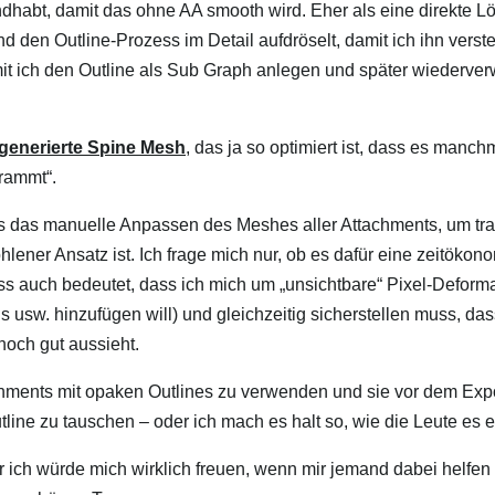
habt, damit das ohne AA smooth wird. Eher als eine direkte 
d den Outline-Prozess im Detail aufdröselt, damit ich ihn verst
it ich den Outline als Sub Graph anlegen und später wiederve
generierte Spine Mesh
, das ja so optimiert ist, dass es manc
rammt“.
s das manuelle Anpassen des Meshes aller Attachments, um tr
hlener Ansatz ist. Ich frage mich nur, ob es dafür eine zeitökon
ss auch bedeutet, dass ich mich um „unsichtbare“ Pixel-Deform
usw. hinzufügen will) und gleichzeitig sicherstellen muss, das
noch gut aussieht.
achments mit opaken Outlines zu verwenden und sie vor dem Exp
line zu tauschen – oder ich mach es halt so, wie die Leute es 
er ich würde mich wirklich freuen, wenn mir jemand dabei helfen