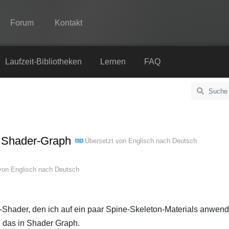
Forum
Kontakt
Spine
Laufzeit-Bibliotheken
Lernen
FAQ
Features
Showcase
Laufzeit-Bibliotheken
 Shader-Graph
Übersetzt von
Englisch
nach
Deutsch
Lernen
FAQ
 von
Englisch
nach
Deutsch
Ausprobieren
Kaufen
-Shader, den ich auf ein paar Spine-Skeleton-Materials anwende
 das in Shader Graph.