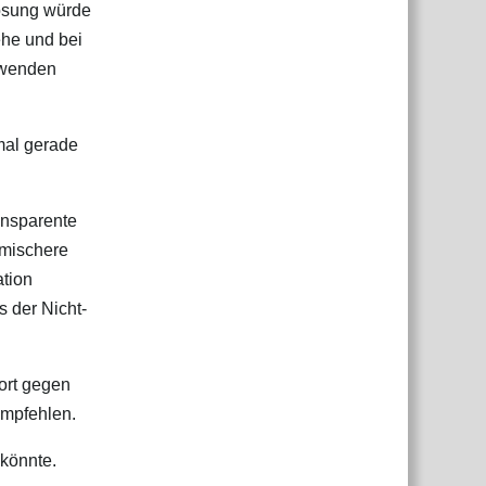
Lösung würde
ehe und bei
rwenden
hmal gerade
ansparente
omischere
ation
s der Nicht-
ort gegen
empfehlen.
 könnte.