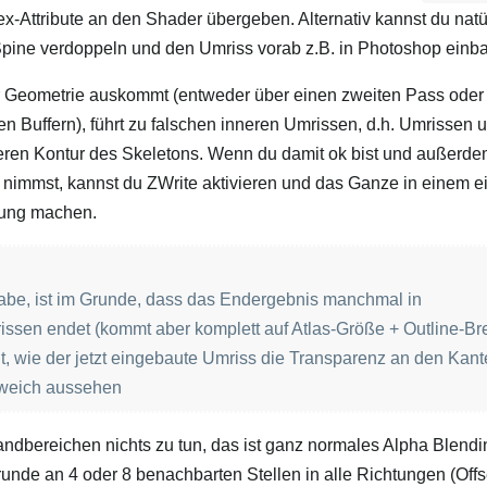
ex‑Attribute an den Shader übergeben. Alternativ kannst du natü
Spine verdoppeln und den Umriss vorab z.B. in Photoshop einb
r Geometrie auskommt (entweder über einen zweiten Pass oder
n Buffern), führt zu falschen inneren Umrissen, d.h. Umrissen 
ßeren Kontur des Skeletons. Wenn du damit ok bist und außerde
f nimmst, kannst du ZWrite aktivieren und das Ganze in einem e
lung machen.
abe, ist im Grunde, dass das Endergebnis manchmal in
ssen endet (kommt aber komplett auf Atlas‑Größe + Outline‑Bre
t, wie der jetzt eingebaute Umriss die Transparenz an den Kan
 weich aussehen
andbereichen nichts zu tun, das ist ganz normales Alpha Blendi
unde an 4 oder 8 benachbarten Stellen in alle Richtungen (Off