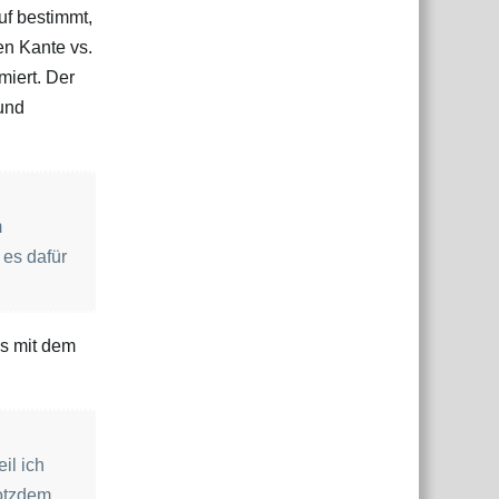
uf bestimmt,
en Kante vs.
miert. Der
und
m
 es dafür
es mit dem
il ich
rotzdem