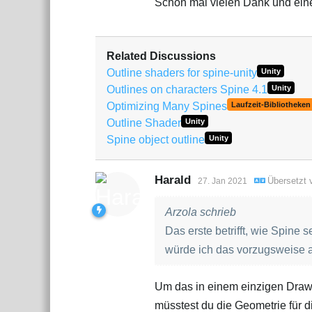
Schon mal vielen Dank und ein
Related Discussions
Outline shaders for spine-unity
Unity
Outlines on characters Spine 4.1
Unity
Optimizing Many Spines
Laufzeit-Bibliotheken
Outline Shader
Unity
Spine object outline
Unity
Harald
Übersetzt
27. Jan 2021
Arzola schrieb
Das erste betrifft, wie Spine
würde ich das vorzugsweise 
Um das in einem einzigen Draw 
müsstest du die Geometrie für 