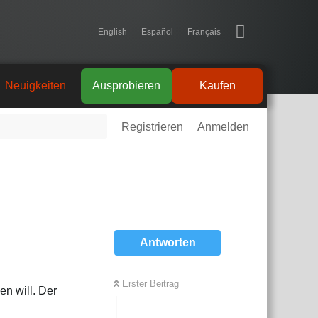
English
Español
Français
Neuigkeiten
Ausprobieren
Kaufen
Registrieren
Anmelden
Antworten
Erster Beitrag
n will. Der