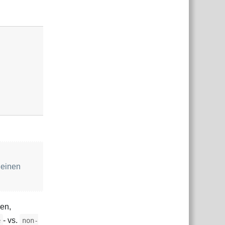
Antworten
 einen
hen,
‑ vs.
e
non-