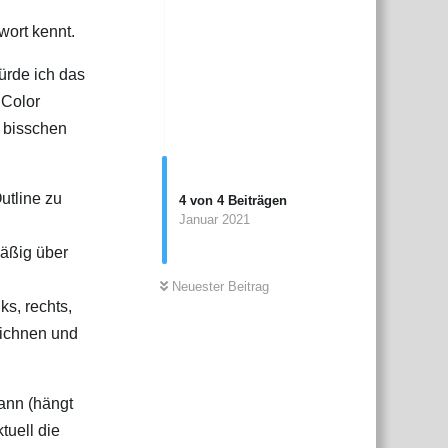
wort kennt.
ürde ich das
 Color
n bisschen
utline zu
4
von
4
Beiträgen
Januar 2021
äßig über
Neuester Beitrag
ks, rechts,
eichnen und
ann (hängt
tuell die