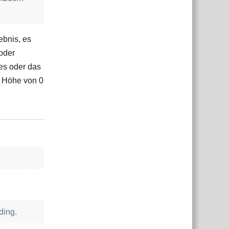
ebnis, es
oder
es oder das
e Höhe von 0
Antworten
ding.