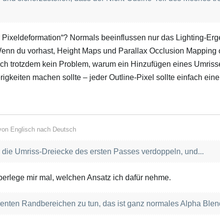
 Pixeldeformation“? Normals beeinflussen nur das Lighting‑Erg
. Wenn du vorhast, Height Maps und Parallax Occlusion Mapping 
ich trotzdem kein Problem, warum ein Hinzufügen eines Umriss
gkeiten machen sollte – jeder Outline‑Pixel sollte einfach ein
 von
Englisch
nach
Deutsch
r die Umriss‑Dreiecke des ersten Passes verdoppeln, und...
berlege mir mal, welchen Ansatz ich dafür nehme.
arenten Randbereichen zu tun, das ist ganz normales Alpha Blen