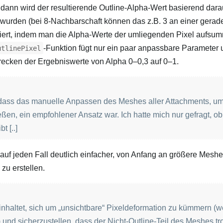
 dann wird der resultierende Outline‑Alpha‑Wert basierend dara
 wurden (bei 8‑Nachbarschaft können das z.B. 3 an einer gerad
siert, indem man die Alpha‑Werte der umliegenden Pixel aufsum
‑Funktion fügt nur ein paar anpassbare Parameter 
utlinePixel
trecken der Ergebniswerte von Alpha 0–0,3 auf 0–1.
dass das manuelle Anpassen des Meshes aller Attachments, u
eßen, ein empfohlener Ansatz war. Ich hatte mich nur gefragt, ob
 [..]
 auf jeden Fall deutlich einfacher, von Anfang an größere Mesh
u erstellen.
einhaltet, sich um „unsichtbare“ Pixeldeformation zu kümmern (we
 und sicherzustellen, dass der Nicht‑Outline‑Teil des Meshes t