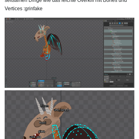
seltsamen Dinge wie das leichte Overkill mit Bones und
Vertices :grinfake