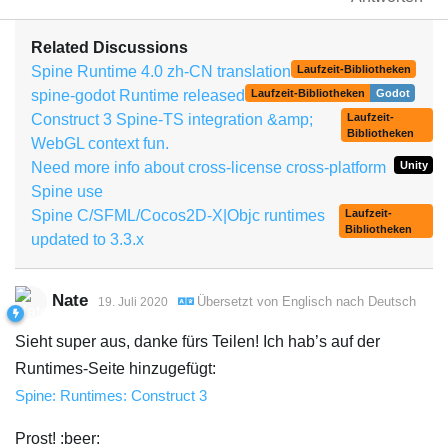
Related Discussions
Spine Runtime 4.0 zh-CN translation
Laufzeit-Bibliotheken
spine-godot Runtime released
Laufzeit-Bibliotheken
Godot
Construct 3 Spine-TS integration &amp;
Laufzeit-
Bibliotheken
WebGL context fun.
Need more info about cross-license cross-platform
Unity
Spine use
Spine C/SFML/Cocos2D-X|Objc runtimes
Laufzeit-
Bibliotheken
updated to 3.3.x
Nate
Übersetzt von
Englisch
nach
Deutsch
19. Juli 2020
Sieht super aus, danke fürs Teilen! Ich hab’s auf der
Runtimes-Seite hinzugefügt:
Spine: Runtimes: Construct 3
Prost! :beer: