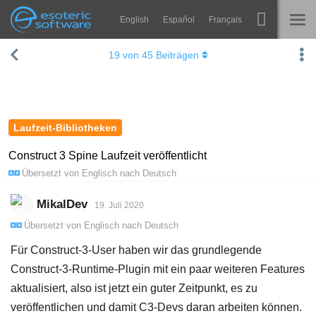
English
Español
Français
Navigation
Esoteric Software
19
von
45
Beiträgen
Spine
STARTSEITE
Features
BLOG
Showcase
Laufzeit-Bibliotheken
FORUM
Laufzeit-Bibliotheken
Construct 3 Spine Laufzeit veröffentlicht
Übersetzt von
Englisch
nach
Deutsch
Lernen
KONTAKT
FAQ
MikalDev
19. Juli 2020
Übersetzt von
Englisch
nach
Deutsch
Ausprobieren
Für Construct-3-User haben wir das grundlegende
Kaufen
Construct-3-Runtime-Plugin mit ein paar weiteren Features
aktualisiert, also ist jetzt ein guter Zeitpunkt, es zu
veröffentlichen und damit C3-Devs daran arbeiten können.